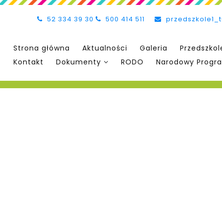
52 334 39 30
500 414 511
przedszkole1_
Strona główna
Aktualności
Galeria
Przedszkol
Kontakt
Dokumenty
RODO
Narodowy Progra