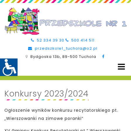
52 334 39 30
500 414 511
przedszkole1_tuchola@o2.pl
Bydgoska 13b, 89-500 Tuchola
Konkursy 2023/2024
Ogłoszenie wyników konkursu recytatorskiego pt.
„Wierszowanki na zimowe poranki”
XV Gminny Konkurs Recytatorski pt.” Wierszowanki