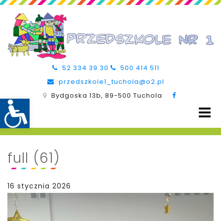
52 334 39 30
500 414 511
przedszkole1_tuchola@o2.pl
Bydgoska 13b, 89-500 Tuchola
full (61)
16 stycznia 2026