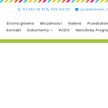
52 334 39 30
500 414 511
przedszkole1_
Strona główna
Aktualności
Galeria
Przedszkol
Kontakt
Dokumenty
RODO
Narodowy Progra