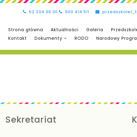
52 334 39 30
500 414 511
przedszkole1_
Strona główna
Aktualności
Galeria
Przedszkol
Kontakt
Dokumenty
RODO
Narodowy Progra
Sekretariat
K