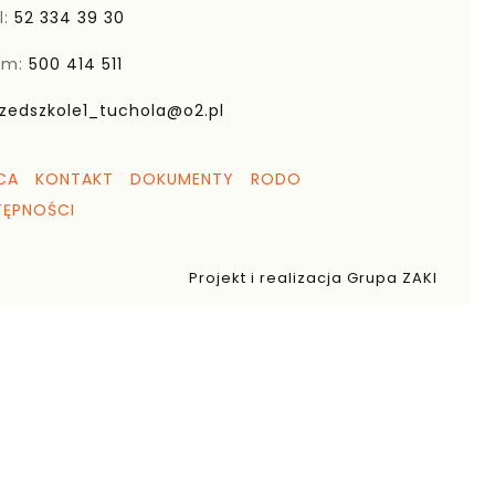
l:
52 334 39 30
om:
500 414 511
zedszkole1_tuchola@o2.pl
CA
KONTAKT
DOKUMENTY
RODO
TĘPNOŚCI
Projekt i realizacja Grupa ZAKI