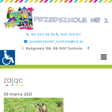
52 334 39 30
500 414 511
przedszkole1_tuchola@o2.pl
Bydgoska 13b, 89-500 Tuchola
zając
29 marca 2021