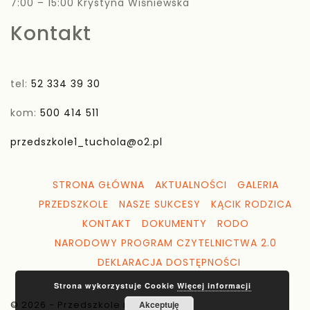
7:00 – 15:00 Krystyna Wiśniewska
Kontakt
tel:
52 334 39 30
kom:
500 414 511
przedszkole1_tuchola@o2.pl
STRONA GŁÓWNA
AKTUALNOŚCI
GALERIA
PRZEDSZKOLE
NASZE SUKCESY
KĄCIK RODZICA
KONTAKT
DOKUMENTY
RODO
NARODOWY PROGRAM CZYTELNICTWA 2.0
DEKLARACJA DOSTĘPNOŚCI
Strona wykorzystuje Cookie
Więcej informacji
© 2026 - Przedszkole nr 1 Tuchola
Akceptuję