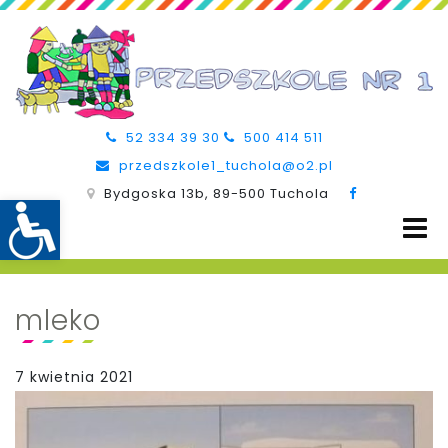
52 334 39 30
500 414 511
przedszkole1_tuchola@o2.pl
Bydgoska 13b, 89-500 Tuchola
mleko
7 kwietnia 2021