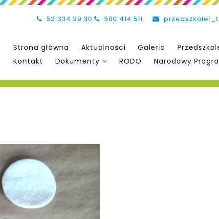
52 334 39 30
500 414 511
przedszkole1_
Strona główna
Aktualności
Galeria
Przedszkol
Kontakt
Dokumenty
RODO
Narodowy Progra