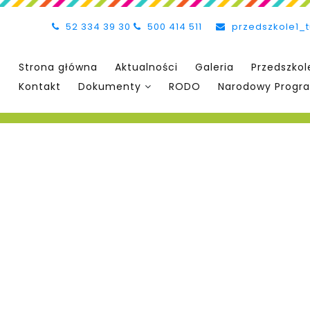
52 334 39 30
500 414 511
przedszkole1_
Strona główna
Aktualności
Galeria
Przedszkol
Kontakt
Dokumenty
RODO
Narodowy Progra