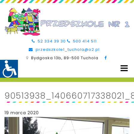
52 334 39 30
500 414 511
przedszkole1_tuchola@o2.pl
Bydgoska 13b, 89-500 Tuchola
90513938_140660717338021_
19 marca 2020