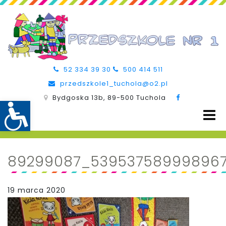
52 334 39 30
500 414 511
przedszkole1_tuchola@o2.pl
Bydgoska 13b, 89-500 Tuchola
89299087_539537589998967
19 marca 2020