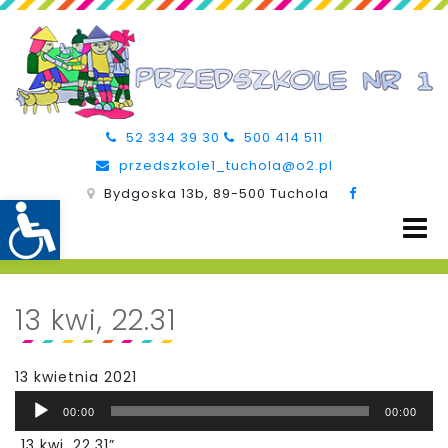
52 334 39 30
500 414 511
przedszkole1_tuchola@o2.pl
Bydgoska 13b, 89-500 Tuchola
13 kwi, 22.31
13 kwietnia 2021
Odtwarzacz
00:00
00:00
plików
„13 kwi, 22.31”.