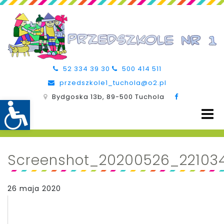
52 334 39 30
500 414 511
przedszkole1_tuchola@o2.pl
Bydgoska 13b, 89-500 Tuchola
Screenshot_20200526_22103
26 maja 2020