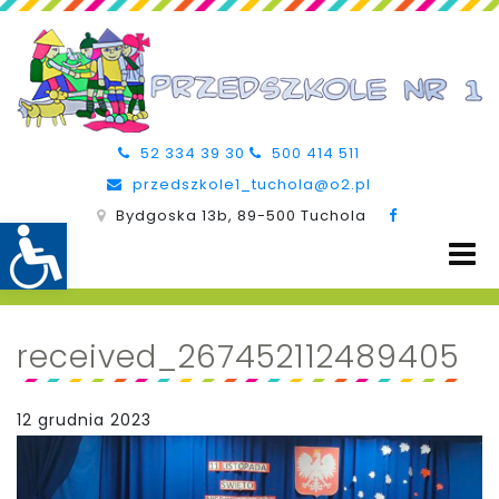
52 334 39 30
500 414 511
przedszkole1_tuchola@o2.pl
Bydgoska 13b, 89-500 Tuchola
received_267452112489405
12 grudnia 2023