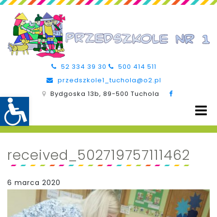
52 334 39 30
500 414 511
przedszkole1_tuchola@o2.pl
Bydgoska 13b, 89-500 Tuchola
received_502719757111462
6 marca 2020