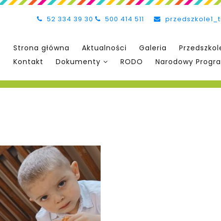
52 334 39 30
500 414 511
przedszkole1_
Strona główna
Aktualności
Galeria
Przedszkol
Kontakt
Dokumenty
RODO
Narodowy Progra