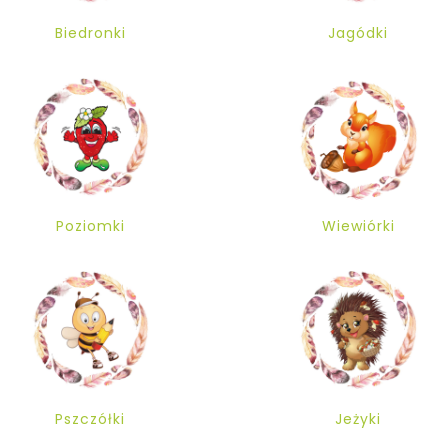
Biedronki
Jagódki
Poziomki
Wiewiórki
Pszczółki
Jeżyki