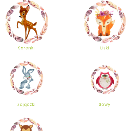
Sarenki
Liski
Zajączki
Sowy