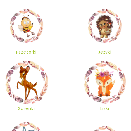
Pszczółki
Jeżyki
Sarenki
Liski