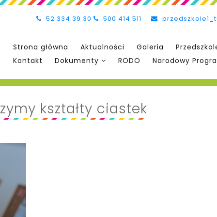
52 334 39 30
500 414 511
przedszkole1_
Strona główna
Aktualności
Galeria
Przedszkol
Kontakt
Dokumenty
RODO
Narodowy Progra
rzymy kształty ciastek