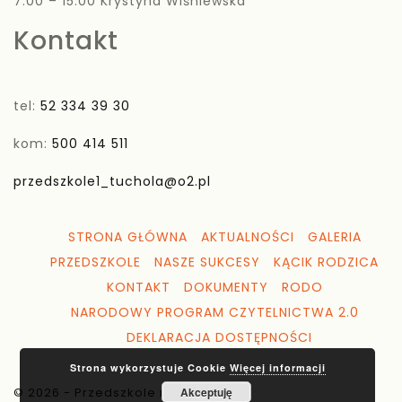
7:00 – 15:00 Krystyna Wiśniewska
Kontakt
tel:
52 334 39 30
kom:
500 414 511
przedszkole1_tuchola@o2.pl
STRONA GŁÓWNA
AKTUALNOŚCI
GALERIA
PRZEDSZKOLE
NASZE SUKCESY
KĄCIK RODZICA
KONTAKT
DOKUMENTY
RODO
NARODOWY PROGRAM CZYTELNICTWA 2.0
DEKLARACJA DOSTĘPNOŚCI
Strona wykorzystuje Cookie
Więcej informacji
© 2026 - Przedszkole nr 1 Tuchola
Akceptuję