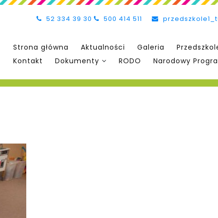
52 334 39 30
500 414 511
przedszkole1_
Strona główna
Aktualności
Galeria
Przedszkol
Kontakt
Dokumenty
RODO
Narodowy Progra