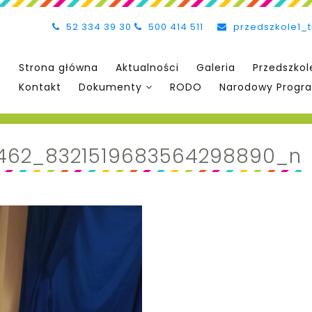
52 334 39 30
500 414 511
przedszkole1_
Strona główna
Aktualności
Galeria
Przedszkol
Kontakt
Dokumenty
RODO
Narodowy Progra
462_8321519683564298890_n