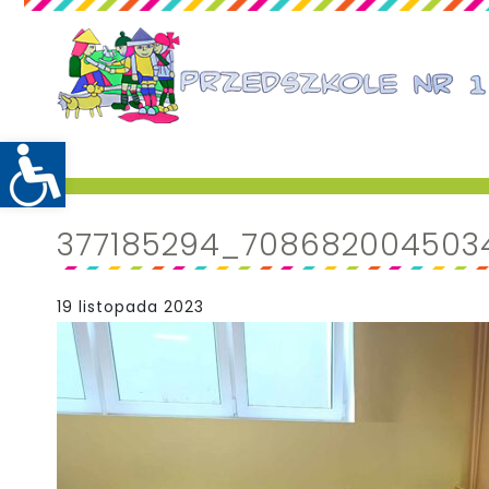
377185294_708682004503
19 listopada 2023