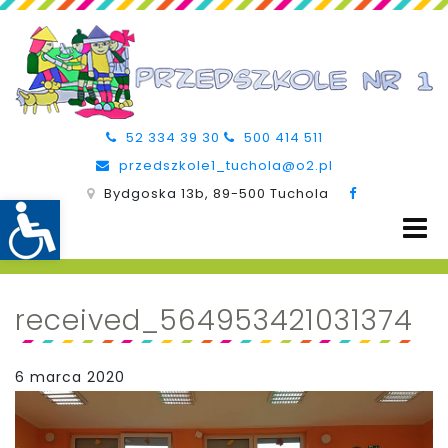
52 334 39 30
500 414 511
przedszkole1_tuchola@o2.pl
Bydgoska 13b, 89-500 Tuchola
received_564953421031374
6 marca 2020