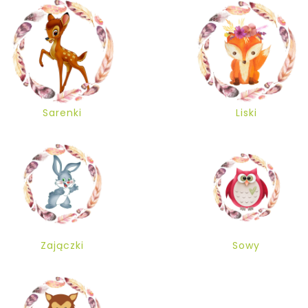
Sarenki
Liski
Zajączki
Sowy