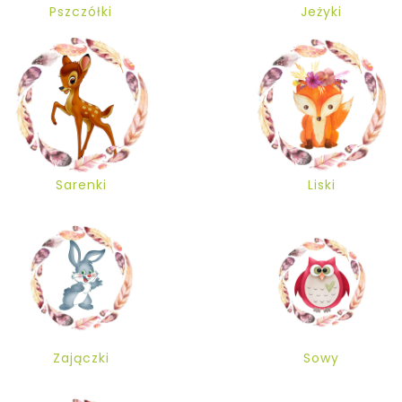
Pszczółki
Jeżyki
Sarenki
Liski
Zajączki
Sowy