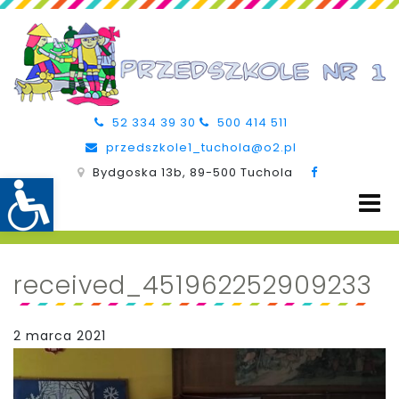
52 334 39 30
500 414 511
przedszkole1_tuchola@o2.pl
Bydgoska 13b, 89-500 Tuchola
received_451962252909233
2 marca 2021