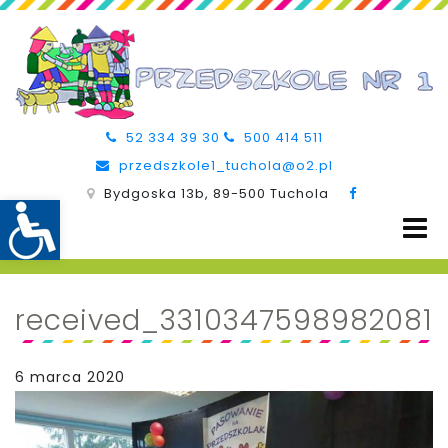
52 334 39 30
500 414 511
przedszkole1_tuchola@o2.pl
Bydgoska 13b, 89-500 Tuchola
received_3310347598982081
6 marca 2020