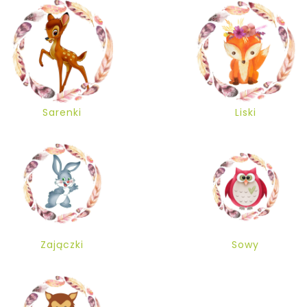
Sarenki
Liski
Zajączki
Sowy