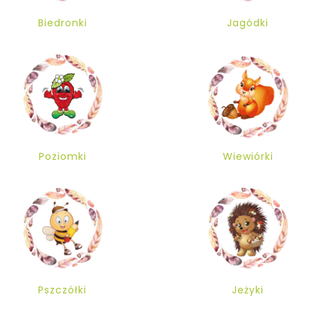
Biedronki
Jagódki
Poziomki
Wiewiórki
Pszczółki
Jeżyki