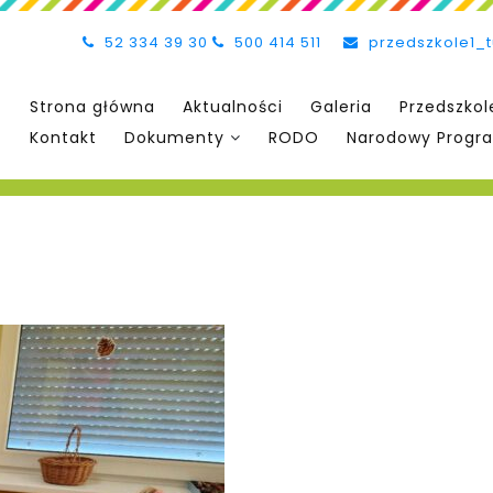
52 334 39 30
500 414 511
przedszkole1_
Strona główna
Aktualności
Galeria
Przedszkol
Kontakt
Dokumenty
RODO
Narodowy Progra