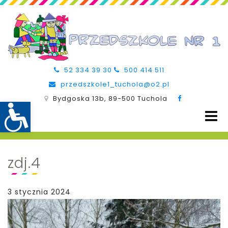
52 334 39 30
500 414 511
przedszkole1_tuchola@o2.pl
Bydgoska 13b, 89-500 Tuchola
zdj.4
3 stycznia 2024