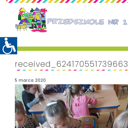
received_62417055173966
5 marca 2020