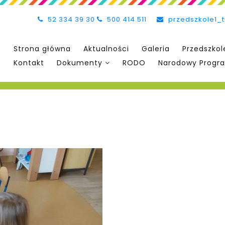
52 334 39 30
500 414 511
przedszkole1_
Strona główna
Aktualności
Galeria
Przedszkol
Kontakt
Dokumenty
RODO
Narodowy Progra
3