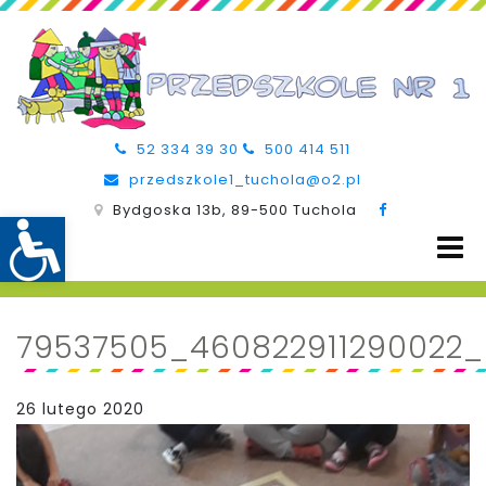
52 334 39 30
500 414 511
przedszkole1_tuchola@o2.pl
Bydgoska 13b, 89-500 Tuchola
79537505_460822911290022
26 lutego 2020