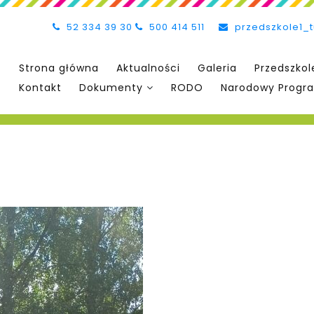
52 334 39 30
500 414 511
przedszkole1_
Strona główna
Aktualności
Galeria
Przedszkol
Kontakt
Dokumenty
RODO
Narodowy Progra