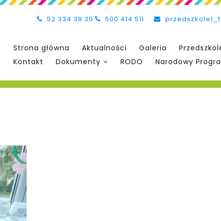
52 334 39 30
500 414 511
przedszkole1_
Strona główna
Aktualności
Galeria
Przedszkol
Kontakt
Dokumenty
RODO
Narodowy Progra