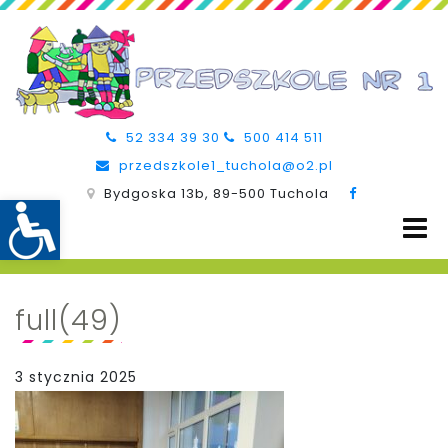
52 334 39 30
500 414 511
przedszkole1_tuchola@o2.pl
Bydgoska 13b, 89-500 Tuchola
full(49)
3 stycznia 2025