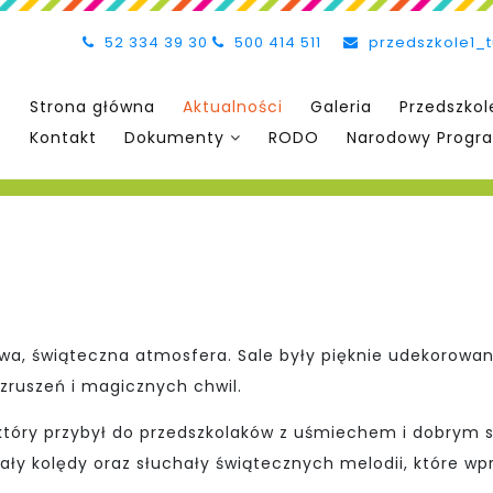
52 334 39 30
500 414 511
przedszkole1_
Strona główna
Aktualności
Galeria
Przedszkol
Kontakt
Dokumenty
RODO
Narodowy Progra
, świąteczna atmosfera. Sale były pięknie udekorowane,
wzruszeń i magicznych chwil.
 który przybył do przedszkolaków z uśmiechem i dobrym s
y kolędy oraz słuchały świątecznych melodii, które wpr