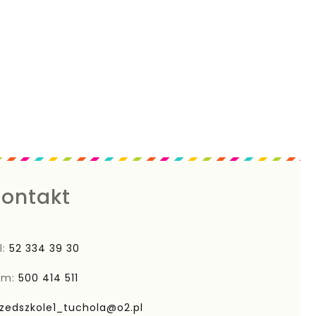
ontakt
l:
52 334 39 30
om:
500 414 511
zedszkole1_tuchola@o2.pl