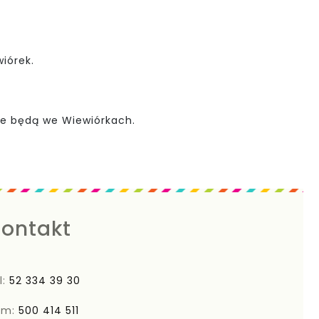
wiórek.
ane będą we Wiewiórkach.
ontakt
l:
52 334 39 30
om:
500 414 511