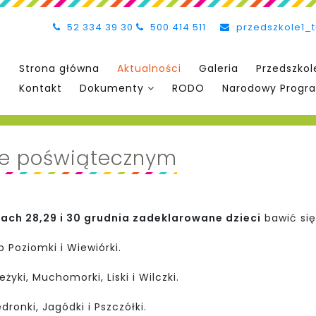
52 334 39 30
500 414 511
przedszkole1_
Strona główna
Aktualności
Galeria
Przedszkol
Kontakt
Dokumenty
RODO
Narodowy Progra
ie poświątecznym
ach 28,29 i 30 grudnia zadeklarowane dzieci
bawić się
p Poziomki i Wiewiórki.
żyki, Muchomorki, Liski i Wilczki.
dronki, Jagódki i Pszczółki.