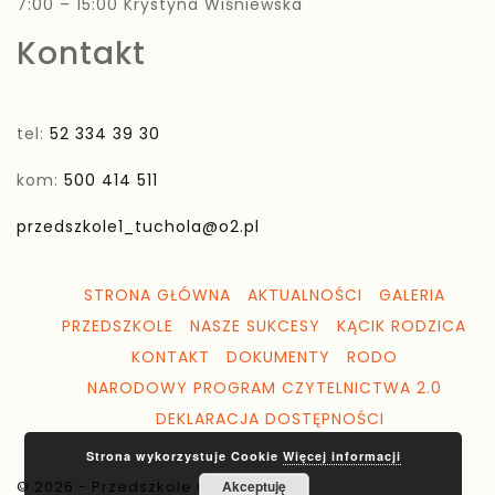
7:00 – 15:00 Krystyna Wiśniewska
Kontakt
tel:
52 334 39 30
kom:
500 414 511
przedszkole1_tuchola@o2.pl
STRONA GŁÓWNA
AKTUALNOŚCI
GALERIA
PRZEDSZKOLE
NASZE SUKCESY
KĄCIK RODZICA
KONTAKT
DOKUMENTY
RODO
NARODOWY PROGRAM CZYTELNICTWA 2.0
DEKLARACJA DOSTĘPNOŚCI
Strona wykorzystuje Cookie
Więcej informacji
© 2026 - Przedszkole nr 1 Tuchola
Akceptuję