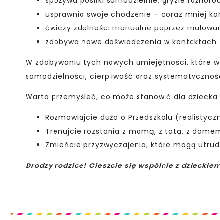
spożywa posiłki samodzielnie, gryzie różnor
usprawnia swoje chodzenie – coraz mniej kor
ćwiczy zdolności manualne poprzez malowanie
zdobywa nowe doświadczenia w kontaktach z
W zdobywaniu tych nowych umiejętności, które w
samodzielności, cierpliwość oraz systematycznoś
Warto przemyśleć, co może stanowić dla dziecka
Rozmawiajcie dużo o Przedszkolu (realistyczni
Trenujcie rozstania z mamą, z tatą, z dome
Zmieńcie przyzwyczajenia, które mogą utrud
Drodzy rodzice!
Cieszcie się wspólnie z dzieckiem