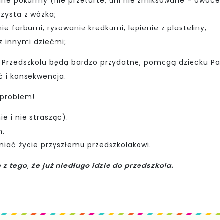
odne pokarmy (nie przetarte, ani nie zmiksowane – owoce
zysta z wózka;
 farbami, rysowanie kredkami, lepienie z plasteliny;
 innymi dziećmi;
 Przedszkolu będą bardzo przydatne, pomogą dziecku Pa
ć i konsekwencja.
 problem!
e i nie strasząc).
m.
niać życie przyszłemu przedszkolakowi.
 z tego, że już niedługo idzie do przedszkola.