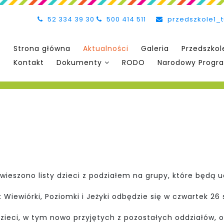
52 334 39 30
500 414 511
przedszkole1_
Strona główna
Aktualności
Galeria
Przedszkol
Kontakt
Dokumenty
RODO
Narodowy Progra
wieszono listy dzieci z podziałem na grupy, które będą u
Wiewiórki, Poziomki i Jeżyki odbędzie się w czwartek 26 s
zieci, w tym nowo przyjętych z pozostałych oddziałów, o