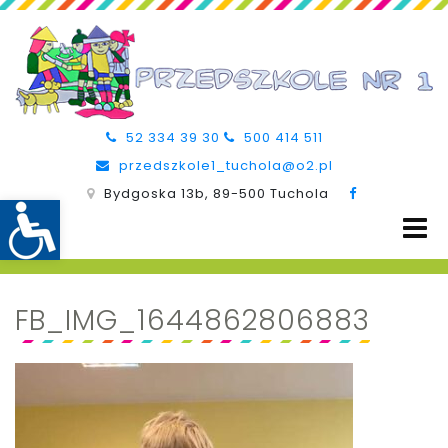
52 334 39 30
500 414 511
przedszkole1_tuchola@o2.pl
Bydgoska 13b, 89-500 Tuchola
FB_IMG_1644862806883