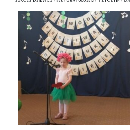
SUKCES DZIEWCZYNEK! GRATULUJEMY I ŻYCZYMY D