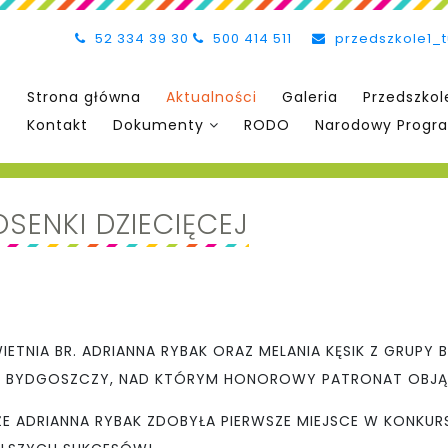
52 334 39 30
500 414 511
przedszkole1_
Strona główna
Aktualności
Galeria
Przedszkol
Kontakt
Dokumenty
RODO
Narodowy Progra
OSENKI DZIECIĘCEJ
ETNIA BR. ADRIANNA RYBAK ORAZ MELANIA KĘSIK Z GRUPY
J W BYDGOSZCZY, NAD KTÓRYM HONOROWY PATRONAT OBJĄ
ADRIANNA RYBAK ZDOBYŁA PIERWSZE MIEJSCE W KONKURSI