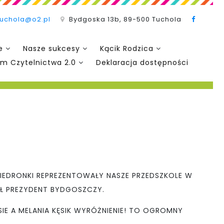
tuchola@o2.pl
Bydgoska 13b, 89-500 Tuchola
e
Nasze sukcesy
Kącik Rodzica
m Czytelnictwa 2.0
Deklaracja dostępności
 BIEDRONKI REPREZENTOWAŁY NASZE PRZEDSZKOLE W
Ł PREZYDENT BYDGOSZCZY.
E A MELANIA KĘSIK WYRÓŻNIENIE! TO OGROMNY