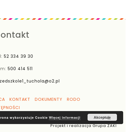
ontakt
l:
52 334 39 30
om:
500 414 511
zedszkole1_tuchola@o2.pl
CA
KONTAKT
DOKUMENTY
RODO
TĘPNOŚCI
Akceptuję
trona wykorzystuje Cookie
Więcej informacji
Projekt i realizacja Grupa ZAKI