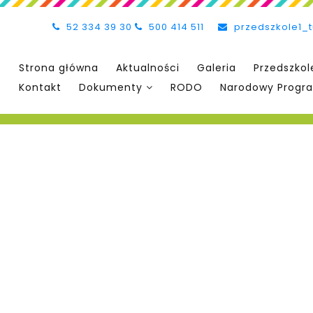
52 334 39 30
500 414 511
przedszkole1_
Strona główna
Aktualności
Galeria
Przedszkol
Kontakt
Dokumenty
RODO
Narodowy Progra