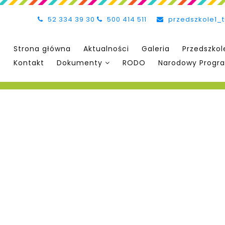
52 334 39 30
500 414 511
przedszkole1_
Strona główna
Aktualności
Galeria
Przedszkol
Kontakt
Dokumenty
RODO
Narodowy Progra