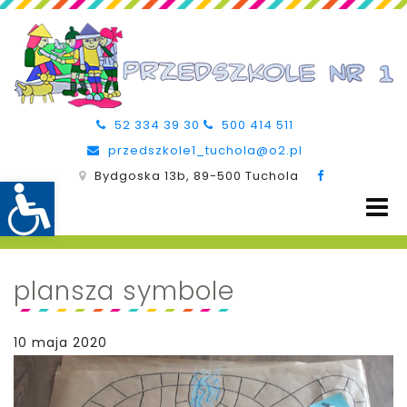
52 334 39 30
500 414 511
przedszkole1_tuchola@o2.pl
Bydgoska 13b, 89-500 Tuchola
plansza symbole
10 maja 2020