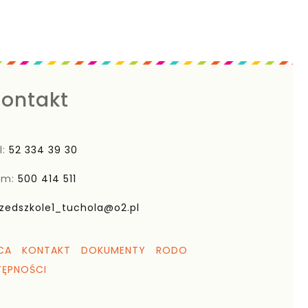
ontakt
l:
52 334 39 30
om:
500 414 511
zedszkole1_tuchola@o2.pl
CA
KONTAKT
DOKUMENTY
RODO
TĘPNOŚCI