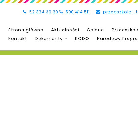
52 334 39 30
500 414 511
przedszkole1_
Strona główna
Aktualności
Galeria
Przedszkol
Kontakt
Dokumenty
RODO
Narodowy Progra