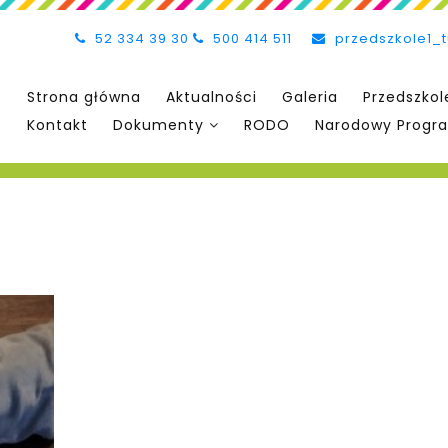
52 334 39 30
500 414 511
przedszkole1_
Strona główna
Aktualności
Galeria
Przedszkol
Kontakt
Dokumenty
RODO
Narodowy Progra