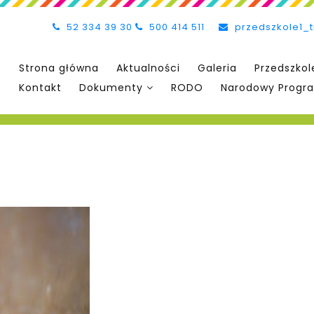
52 334 39 30
500 414 511
przedszkole1_
Strona główna
Aktualności
Galeria
Przedszkol
Kontakt
Dokumenty
RODO
Narodowy Progra