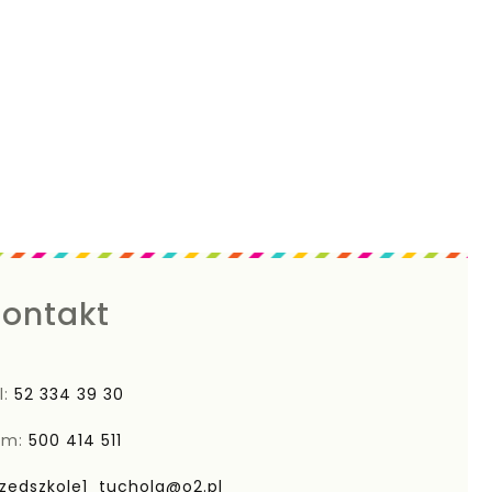
ontakt
l:
52 334 39 30
om:
500 414 511
zedszkole1_tuchola@o2.pl