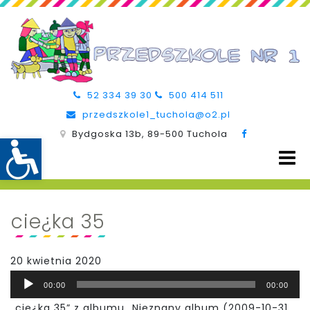
52 334 39 30
500 414 511
przedszkole1_tuchola@o2.pl
Bydgoska 13b, 89-500 Tuchola
cie¿ka 35
20 kwietnia 2020
Odtwarzacz
00:00
00:00
plików
„cie¿ka 35” z albumu „Nieznany album (2009-10-31